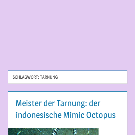
SCHLAGWORT:
TARNUNG
Meister der Tarnung: der
indonesische Mimic Octopus
6. MÄRZ 2015
MARTINA BERG