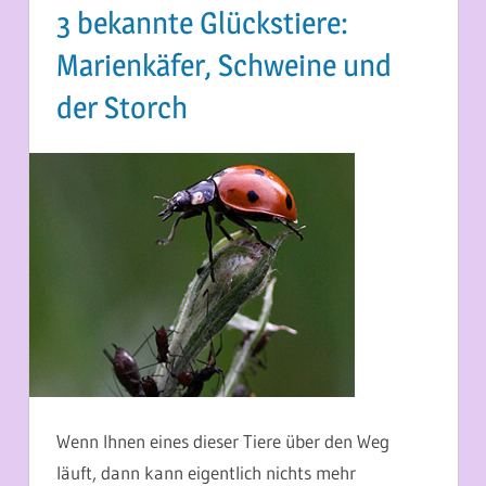
3 bekannte Glückstiere:
Marienkäfer, Schweine und
der Storch
29. MÄRZ 2014
MARTINA BERG
Wenn Ihnen eines dieser Tiere über den Weg
läuft, dann kann eigentlich nichts mehr