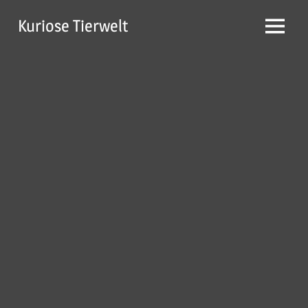
Zum
Kuriose Tierwelt
Inhalt
Menü
springen