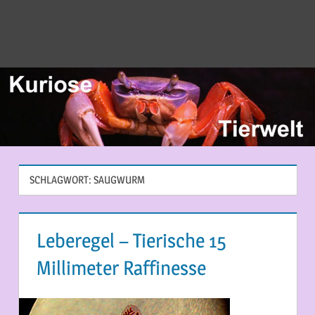
SCHLAGWORT:
SAUGWURM
Leberegel – Tierische 15
Millimeter Raffinesse
14. AUGUST 2013
MARTINA BERG