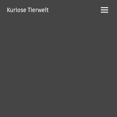
Zum
Kuriose Tierwelt
Inhalt
Menü
springen