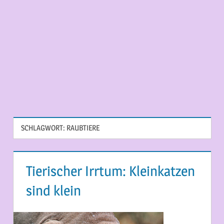
SCHLAGWORT:
RAUBTIERE
Tierischer Irrtum: Kleinkatzen
sind klein
21. FEBRUAR 2015
MARTINA BERG