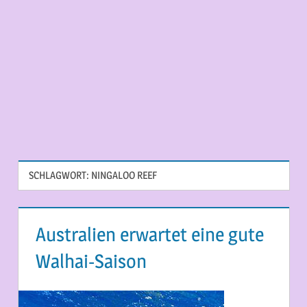
SCHLAGWORT:
NINGALOO REEF
Australien erwartet eine gute
Walhai-Saison
2. MÄRZ 2015
MARTINA BERG