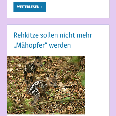
WEITERLESEN
Rehkitze sollen nicht mehr
„Mähopfer“ werden
17. APRIL 2014
MARTINA BERG