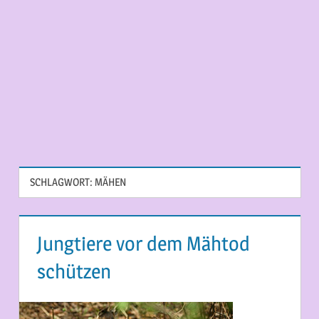
SCHLAGWORT:
MÄHEN
Jungtiere vor dem Mähtod
schützen
28. MAI 2015
MARTINA BERG