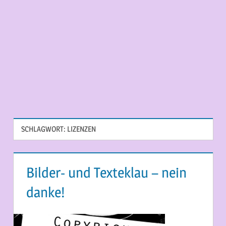
SCHLAGWORT:
LIZENZEN
Bilder- und Texteklau – nein
danke!
7. MAI 2014
MARTINA BERG