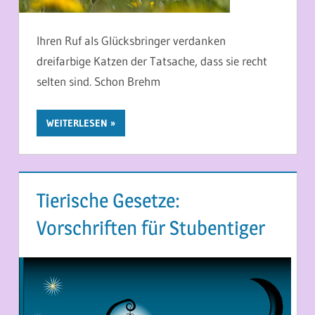
Ihren Ruf als Glücksbringer verdanken
dreifarbige Katzen der Tatsache, dass sie recht
selten sind. Schon Brehm
WEITERLESEN
Tierische Gesetze:
Vorschriften für Stubentiger
11. APRIL 2014
MARTINA BERG