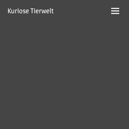
Zum
Kuriose Tierwelt
Inhalt
Menü
springen