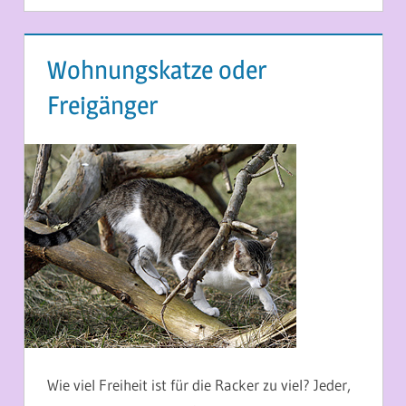
Wohnungskatze oder
Freigänger
7. FEBRUAR 2016
MARTINA BERG
Wie viel Freiheit ist für die Racker zu viel? Jeder,