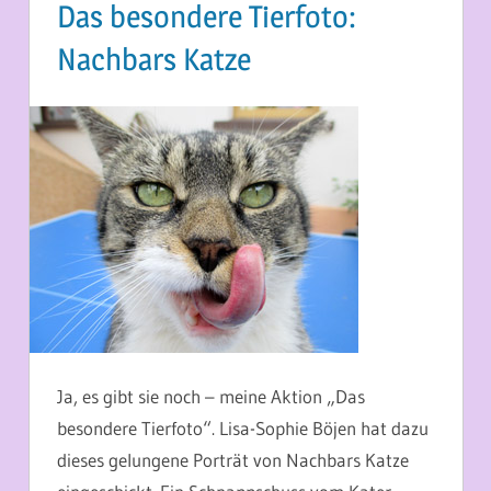
Das besondere Tierfoto:
Nachbars Katze
6. JUNI 2015
MARTINA BERG
Ja, es gibt sie noch – meine Aktion „Das
besondere Tierfoto“. Lisa-Sophie Böjen hat dazu
dieses gelungene Porträt von Nachbars Katze