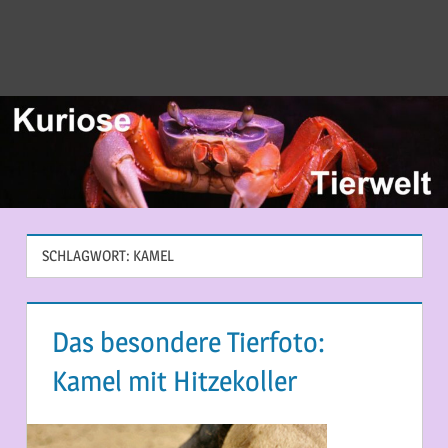
SCHLAGWORT:
KAMEL
Das besondere Tierfoto:
Kamel mit Hitzekoller
25. APRIL 2014
MARTINA BERG