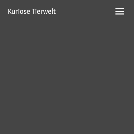
Zum
Kuriose Tierwelt
Inhalt
Menü
springen