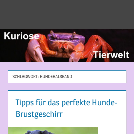
SCHLAGWORT:
HUNDEHALSBAND
Tipps für das perfekte Hunde-
Brustgeschirr
15. JULI 2014
MARTINA BERG