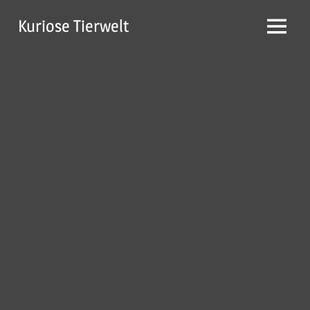
Zum
Kuriose Tierwelt
Inhalt
Menü
springen