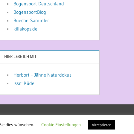
Bogensport Deutschland
BogensportBlog
BuecherSammler
killakops.de
HIER LESE ICH MIT
Herbort + Jähne Naturdokus
Issn' Rüde
Sie dies wünschen.
Cookie-Einstellungen
Akzeptieren