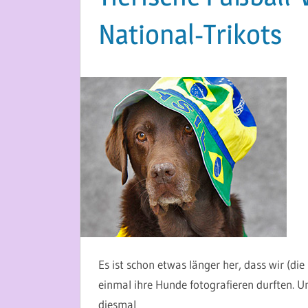
National-Trikots
15. JUNI 2014
MARTINA BERG
Es ist schon etwas länger her, dass wir (di
einmal ihre Hunde fotografieren durften. U
diesmal