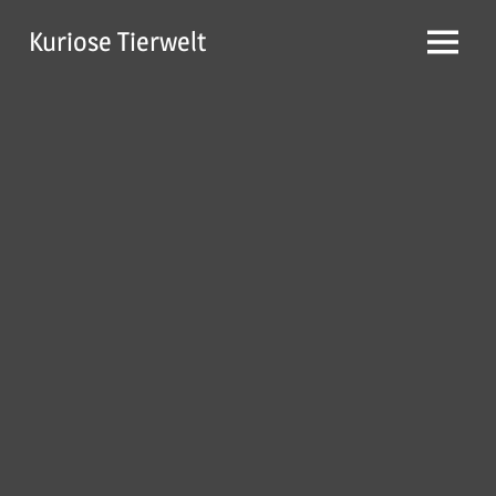
Zum
Kuriose Tierwelt
Inhalt
Menü
springen