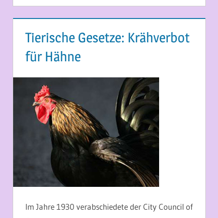
Tierische Gesetze: Krähverbot
für Hähne
2. MAI 2014
MARTINA BERG
Im Jahre 1930 verabschiedete der City Council of