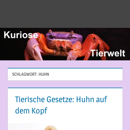
SCHLAGWORT:
HUHN
Tierische Gesetze: Huhn auf
dem Kopf
11. JUNI 2014
MARTINA BERG