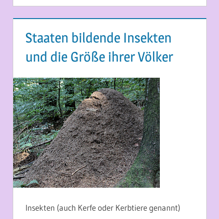
Staaten bildende Insekten
und die Größe ihrer Völker
11. MAI 2014
MARTINA BERG
Insekten (auch Kerfe oder Kerbtiere genannt)