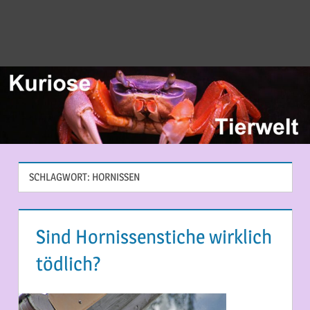
SCHLAGWORT:
HORNISSEN
Sind Hornissenstiche wirklich
tödlich?
7. AUGUST 2014
MARTINA BERG