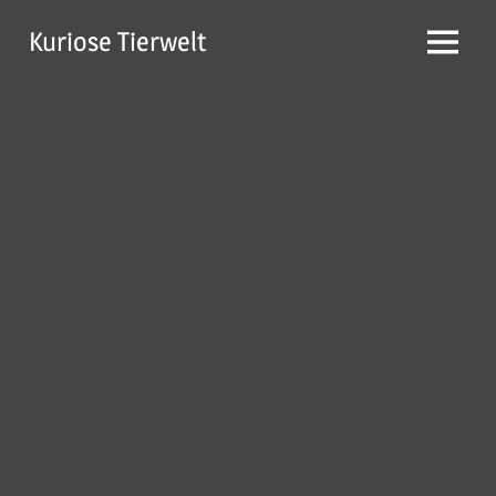
Zum
Kuriose Tierwelt
Inhalt
Menü
springen