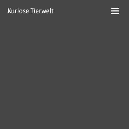
Zum
Kuriose Tierwelt
Inhalt
Menü
springen