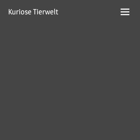
Zum
Kuriose Tierwelt
Inhalt
Menü
springen