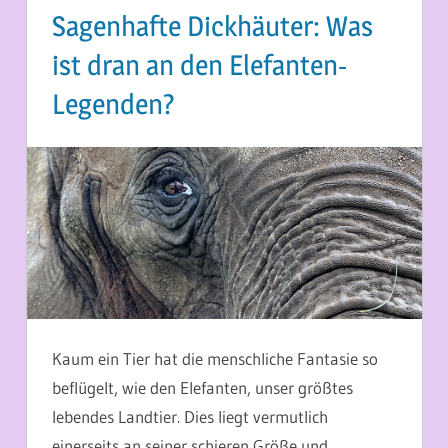
Sagenhafte Dickhäuter: Was
ist dran an den Elefanten-
Legenden?
11. APRIL 2014
MARTINA BERG
Kaum ein Tier hat die menschliche Fantasie so
beflügelt, wie den Elefanten, unser größtes
lebendes Landtier. Dies liegt vermutlich
einerseits an seiner schieren Größe und