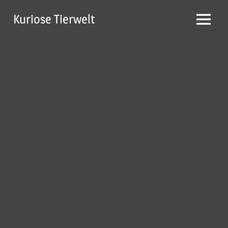
Zum
Kuriose Tierwelt
Inhalt
Menü
springen