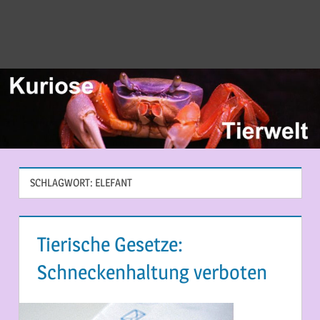
SCHLAGWORT:
ELEFANT
Tierische Gesetze:
Schneckenhaltung verboten
20. JUNI 2014
MARTINA BERG