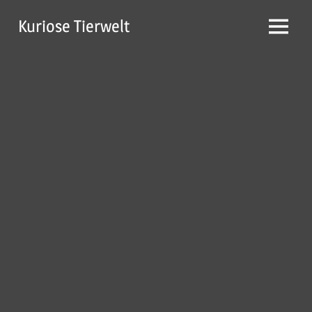
Zum
Kuriose Tierwelt
Inhalt
Menü
springen