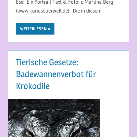
Esel. Ein Portrait Text & Foto: © Martina Berg
(www.kuriosetierwelt.de) Die in diesem
WEITERLESEN
Tierische Gesetze:
Badewannenverbot für
Krokodile
30. JUNI 2013
MARTINA BERG