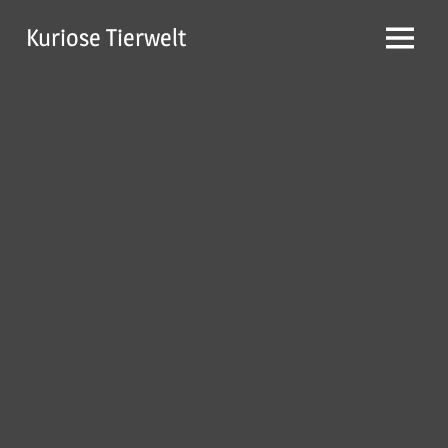
Zum
Kuriose Tierwelt
Inhalt
Menü
springen