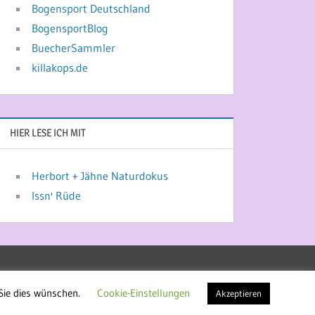
Bogensport Deutschland
BogensportBlog
BuecherSammler
killakops.de
HIER LESE ICH MIT
Herbort + Jähne Naturdokus
Issn' Rüde
Sie dies wünschen.
Cookie-Einstellungen
Akzeptieren