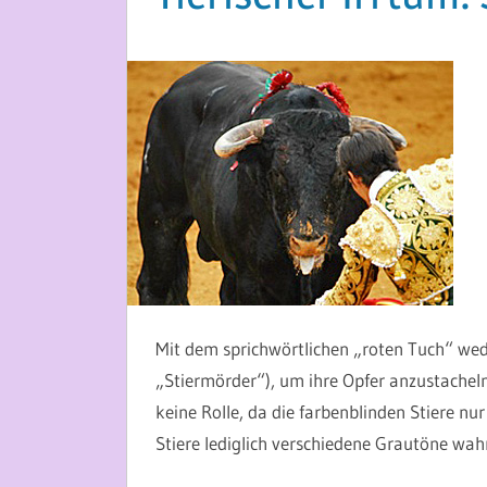
24. SEPTEMBER 2013
MARTINA BERG
Mit dem sprichwörtlichen „roten Tuch“ wede
„Stiermörder“), um ihre Opfer anzustacheln
keine Rolle, da die farbenblinden Stiere nu
Stiere lediglich verschiedene Grautöne wa