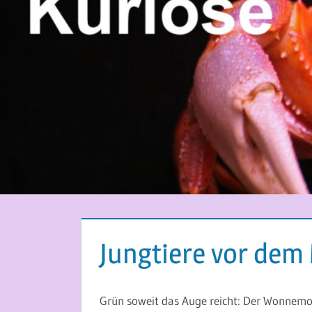
Jungtiere vor dem
28. MAI 2015
MARTINA BERG
Grün soweit das Auge reicht: Der Wonnemon