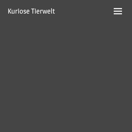
Zum
Kuriose Tierwelt
Inhalt
Menü
springen