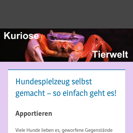
Hundespielzeug selbst
gemacht – so einfach geht es!
7. NOVEMBER 2017
MARTINA BERG
Apportieren
Viele Hunde lieben es, geworfene Gegenstände