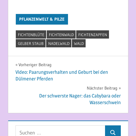
PFLANZENWELT & PILZE
FICHTENBLÜTE
FICHTENWALD
FICHTENZAPFEN
GELBER STAUB
NADELWALD
WALD
Beitragsnavigation
Vorheriger Beitrag
Video: Paarungsverhalten und Geburt bei den
Dülmener Pferden
Nächster Beitrag
Der schwerste Nager: das Cabybara oder
Wasserschwein
Suchen