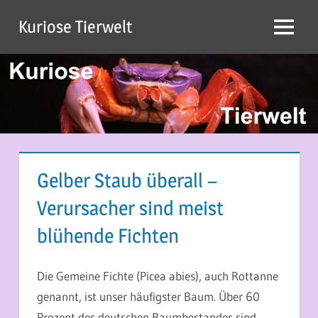
Zum
Kuriose Tierwelt
Inhalt
Menü
springen
Gelber Staub überall –
Verursacher sind meist
blühende Fichten
13. APRIL 2014
MARTINA BERG
Die Gemeine Fichte (Picea abies), auch Rottanne
genannt, ist unser häufigster Baum. Über 60
Prozent des deutschen Baumbestandes sind