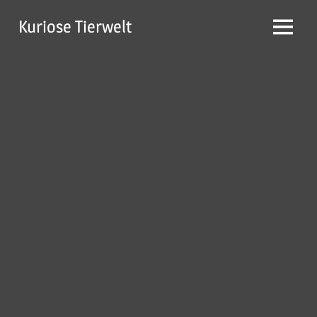
Zum
Kuriose Tierwelt
Inhalt
Menü
springen