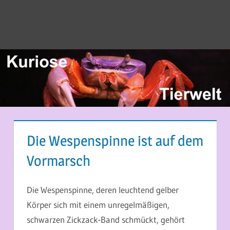
Die Wespenspinne ist auf dem
Vormarsch
8. APRIL 2014
MARTINA BERG
Die Wespenspinne, deren leuchtend gelber
Körper sich mit einem unregelmäßigen,
schwarzen Zickzack-Band schmückt, gehört