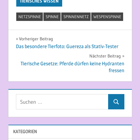
TIERISCHES WISSEN
NETZSPINNE
SPINNE
SPINNENNETZ
WESPENSPINNE
Beitragsnavigation
Vorheriger Beitrag
Das besondere Tierfoto: Guereza als Stativ-Tester
Nächster Beitrag
Tierische Gesetze: Pferde dürfen keine Hydranten
fressen
Suchen
Suchen
nach:
KATEGORIEN