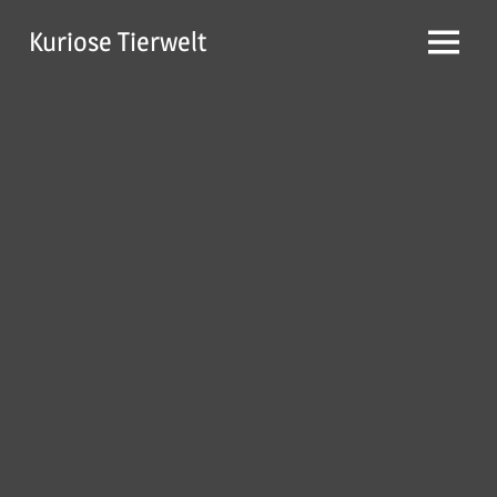
Zum
Kuriose Tierwelt
Inhalt
Menü
springen