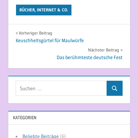
BÜCHER, INTERNET & CO.
Beitragsnavigation
Vorheriger Beitrag
Keuschheitsgürtel für Maulwürfe
Nächster Beitrag
Das berühmteste deutsche Fest
Suchen
Suchen
nach:
KATEGORIEN
Beliebte Beiträge
(6)