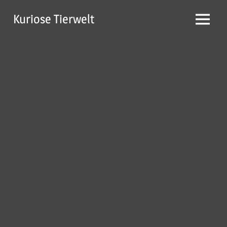
Zum
Kuriose Tierwelt
Inhalt
Menü
springen