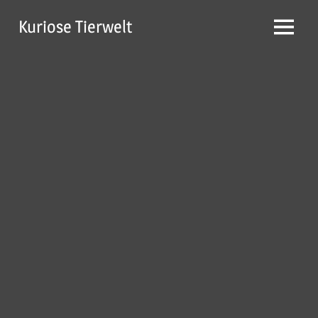
Zum
Kuriose Tierwelt
Inhalt
Menü
springen