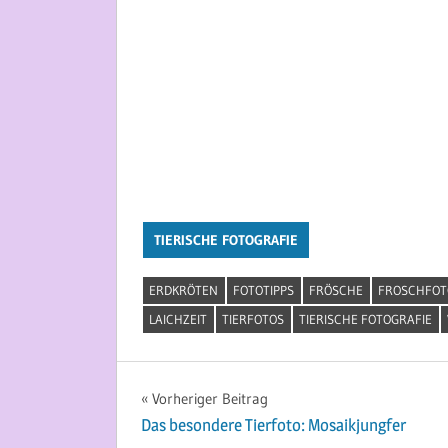
TIERISCHE FOTOGRAFIE
ERDKRÖTEN
FOTOTIPPS
FRÖSCHE
FROSCHFOT
LAICHZEIT
TIERFOTOS
TIERISCHE FOTOGRAFIE
Beitragsnavigation
Vorheriger Beitrag
Das besondere Tierfoto: Mosaikjungfer