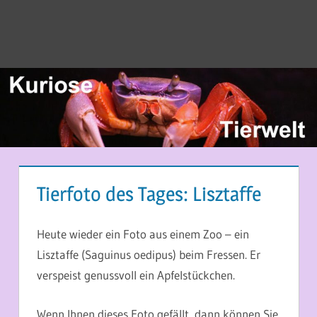
Tierfoto des Tages: Lisztaffe
16. MAI 2026
MARTINA BERG
Heute wieder ein Foto aus einem Zoo – ein
Lisztaffe (Saguinus oedipus) beim Fressen. Er
verspeist genussvoll ein Apfelstückchen.
Wenn Ihnen dieses Foto gefällt, dann können Sie