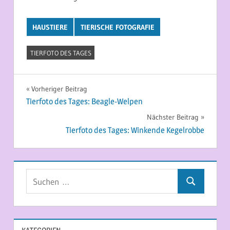
HAUSTIERE
TIERISCHE FOTOGRAFIE
TIERFOTO DES TAGES
Beitragsnavigation
Vorheriger Beitrag
Tierfoto des Tages: Beagle-Welpen
Nächster Beitrag
Tierfoto des Tages: Winkende Kegelrobbe
Suchen
Suchen
nach: