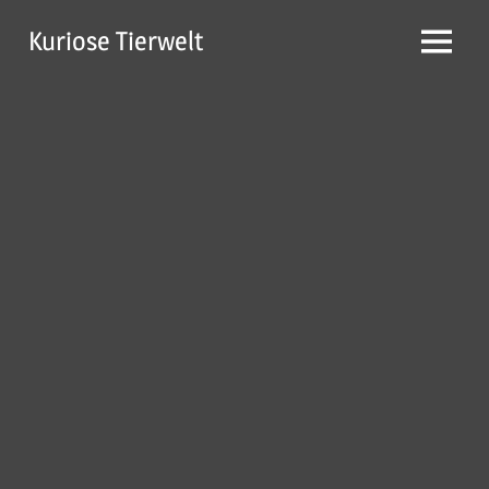
Zum
Kuriose Tierwelt
Inhalt
Menü
springen